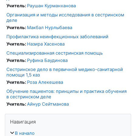
Учитель:
Раушан Курманханова
Организация и методы исследования в сестринском
деле
Учитель:
Макбал Нурлыбаева
Профилактика неинфекционных заболеваний
Учитель:
Назира Хасенова
Специализированная сестринская помощь
Учитель:
Руфина Баудинова
Сестринское дело в первичной медико-санитарной
помощи 1,5 каз
Учитель:
Роза Алекешева
Обучение пациентов: принципы и практика обучения
в сестринском деле
Учитель:
Айнур Сейтманова
Блоки
Пропустить Навигация
Навигация
В начало