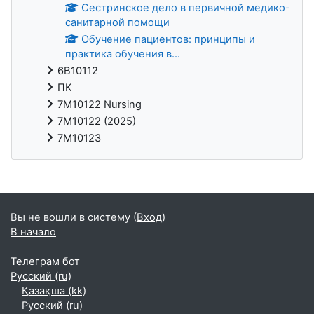
Сестринское дело в первичной медико-
санитарной помощи
Обучение пациентов: принципы и
практика обучения в...
6В10112
ПК
7М10122 Nursing
7М10122 (2025)
7М10123
Блоки
Вы не вошли в систему (
Вход
)
В начало
Телеграм бот
Русский ‎(ru)‎
Қазақша ‎(kk)‎
Русский ‎(ru)‎