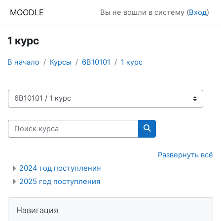
Перейти к основному содержанию
MOODLE
Вы не вошли в систему (
Вход
)
1 курс
В начало
Курсы
6В10101
1 курс
Категории курсов
Поиск курса
Поиск курса
Развернуть всё
2024 год поступления
2025 год поступления
Блоки
Пропустить Навигация
Навигация